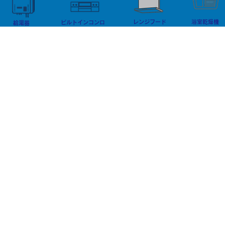
できていなかった 現場状況にあ
が異なるため
レンジフード
浴室乾燥機
ります。 写真だけの見積りでは
ビルトインコンロ
査がとても重
給湯器
分からな
二種電気