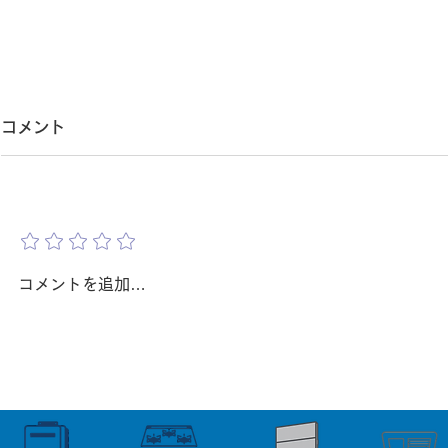
給湯器交換で工事当日に中
第二種電気
コメント
止・延期になるのはなぜ？｜
換に必要？
現場調査不足で起こりやすい
て複数の資
給湯器交換で工事当日に中止・
「給湯器交換
評価を追加
延期になるのはなぜ？ 給湯器交
なの？」 「
原因を解説【吹田・豊中・箕
ースがあり
換の日程が決まり、 「これで今
から、 第二
面・茨木・北摂】
中・箕面・
日からお湯が使える。」 そう思
関係ないので
コメントを追加…
っていたにもかかわらず、 工事
様で、 この
当日に『今日は工事ができませ
方は少なくあ
ん。』 と言われてしまった。 実
実際には、給
は、このようなケースは 決して
種電気工事士
珍しいことではありません。 工
あります。 
事当日に中止や延期になる原因の
はすべての現
多くは、 工事前には十分に把握
せん。 現場によって必要な資格