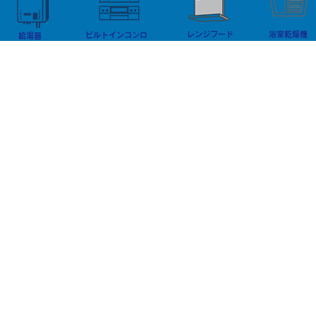
多くは、 工事前には十分に把握
せん。 現場によって必要な資格
できていなかった 現場状況にあ
が異なるため
レンジフード
浴室乾燥機
ります。 写真だけの見積りでは
ビルトインコンロ
査がとても重
給湯器
分からな
二種電気