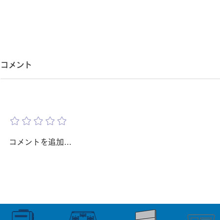
給湯器交換で工事当日に中
第二種電気
コメント
止・延期になるのはなぜ？｜
換に必要？
現場調査不足で起こりやすい
て複数の資
給湯器交換で工事当日に中止・
「給湯器交換
評価を追加
延期になるのはなぜ？ 給湯器交
なの？」 「
原因を解説【吹田・豊中・箕
ースがあり
換の日程が決まり、 「これで今
から、 第二
面・茨木・北摂】
中・箕面・
日からお湯が使える。」 そう思
関係ないので
コメントを追加…
っていたにもかかわらず、 工事
様で、 この
当日に『今日は工事ができませ
方は少なくあ
ん。』 と言われてしまった。 実
実際には、給
は、このようなケースは 決して
種電気工事士
珍しいことではありません。 工
あります。 
事当日に中止や延期になる原因の
はすべての現