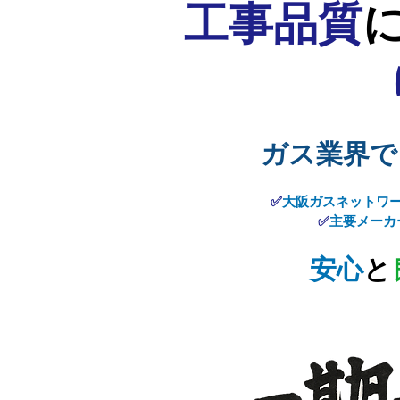
工事品質
ガス業界で
✅​
大阪ガスネットワ
✅
主要メーカ
​安心
と