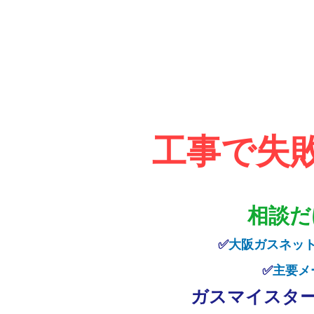
工事で失
相談だ
✅​
大阪ガスネッ
✅
主要メ
ガスマイスタ