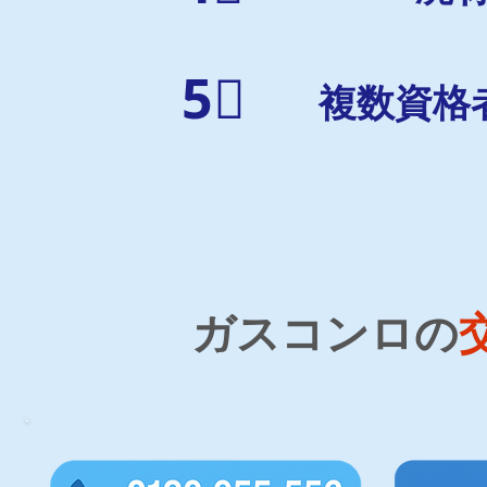
5⃣
複数資格
ガスコンロの