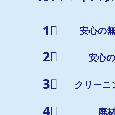
1⃣
安心の無
2⃣
安心
3⃣
クリーニ
4⃣
廃