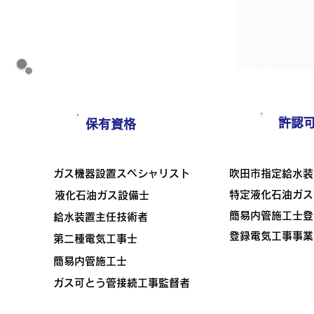
許認
保有資格
ガス機器設置スペシャリスト
​吹田市指定給水
​特定液化石油ガ
液化石油ガス設備士
簡易内管施工士登
給水装置主任技術者
​登録電気工事事
第二種電気工事士
​簡易内管施工士
ガス可とう管接続工事監督者