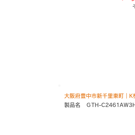
​ 
​大阪府豊中市新千里東町｜K
製品名 ＧTH-C2461AW