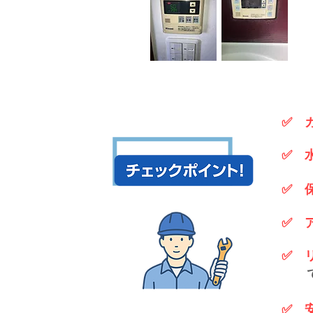
✅ 
✅ 
✅ 
✅ 
✅ 
​ 
✅ 