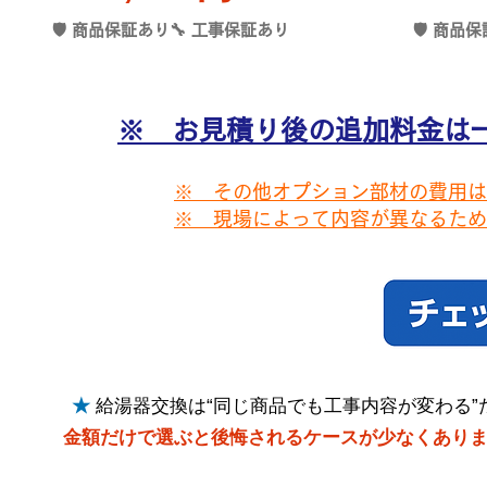
🛡 商品保証あり🔧 工事保証あり
🛡 商品
※ お見積り後の追加料金は
※ その他オプション部材の費用は
※ 現場によって内容が異なるため
★
給湯器交換は“同じ商品でも工事内容が変わる”
金額だけで選ぶと後悔されるケースが少なくあり