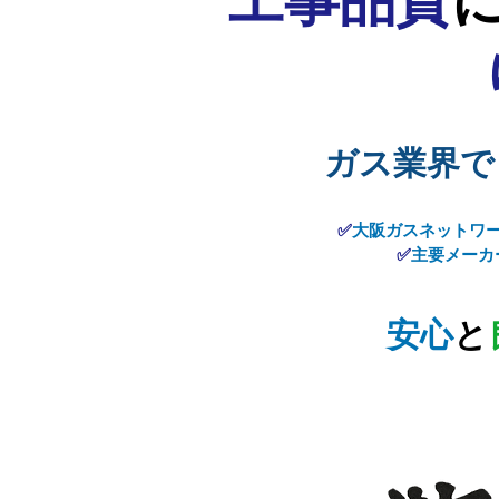
工事品質
ガス業界で
✅​
大阪ガスネットワ
✅
主要メーカ
​安心
と