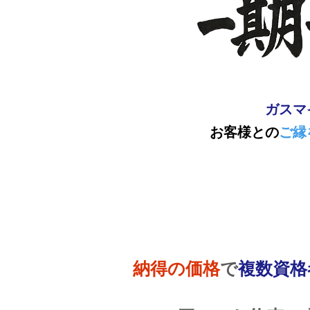
ガスマ
お客様との
ご縁
納得の価格
で
複数資格