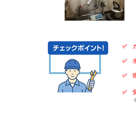
✅ 
✅ 
✅ 
✅ 
​ 