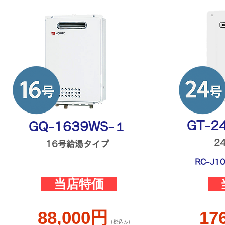
GT-2
GQ-1639WS-１
2
16号給湯タイプ
RC-J
当店特価
88,000
円
17
（税込み）