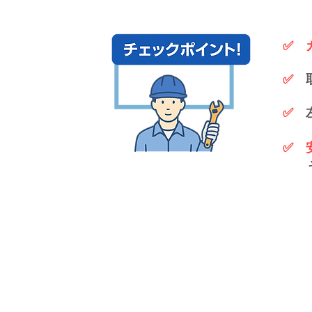
✅ 
✅
✅
✅ 
​ 