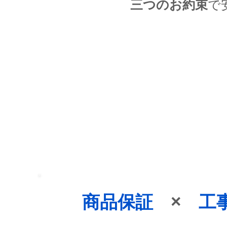
三つのお約束
で
ガス会社出身
商品保証
×
工