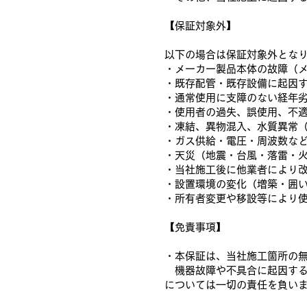
【保証対象外】
以下の場合は保証対象外とな
・メーカー製品本体の故障（
・既存配管・既存設備に起因
・通常使用に支障のない経年
・使用者の過失、誤使用、不
・凍結、異物混入、水質異常
・ガス供給・電圧・周波数な
・天災（地震・台風・落雷・
・当社施工後に他業者により
・設置環境の変化（増築・囲
・所有者変更や移設等により
【免責事項】
・本保証は、当社施工箇所の
機器故障や不具合に起因する
については一切の責任を負い