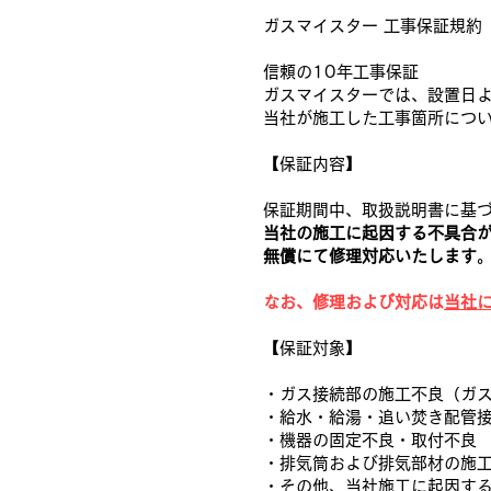
ガスマイスター 工事保証規約
信頼の10年工事保証
ガスマイスターでは、設置日よ
当社が施工した工事箇所につ
【保証内容】
保証期間中、取扱説明書に基
当社の施工に起因する不具合
無償にて修理対応いたします
なお、修理および対応は
当社
【保証対象】
・ガス接続部の施工不良（ガ
・給水・給湯・追い焚き配管
・機器の固定不良・取付不良
・排気筒および排気部材の施
・その他、当社施工に起因す