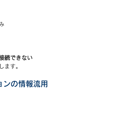
み
接続できない
します。
ョンの情報流用