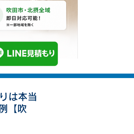
もりは本当
例【吹