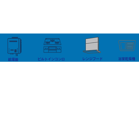
様で、 このように思われている
ことは珍しく
方は少なくありません。 しかし
身も価格は大
実際には、給湯器交換でも 第二
す。 しかし
種電気工事士が必要になる現場が
で 工事をし
あります。 そして、その必要性
と、 「工事
はすべての現場で同じではありま
ど、 そのし
せん。 現場によって必要な資格
に現れる。」
が異なるため、 工事前の現場調
てきた率直な
レンジフード
浴室乾燥機
査がとても重要になります。 第
ビルトインコンロ
は、あまり語
給湯器
二種電気
職人側の本音