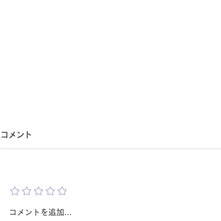
第二種電気工事士は給湯器交
給湯器の格
コメント
換に必要？｜実は現場によっ
得？｜安さ
て複数の資格が必要になるケ
れているの
「給湯器交換に電気工事士は必要
「安いからお
評価を追加
なの？」 「給湯器はガス機器だ
器交換をご検
ースがあります【吹田・豊
見てきた現
から、 第二種電気工事士なんて
ら、 「少し
中・箕面・茨木・北摂】
関係ないのでは？」 一般のお客
い。」 とい
コメントを追加…