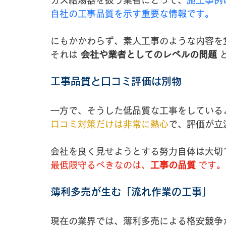
ガス給湯器を扱う業者にとって、
施工事例
自社の工事品質を示す重要な情報です。
にもかかわらず、素人工事のような内容を
それは 
会社や業者としてのレベルの問題
 
工事品質と口コミ評価は別物
一方で、そうした低品質な工事をしている
口コミ対策だけは非常に熱心
で、評価が立
会社を良く見せようとする努力自体は大切
最低限守るべきなのは、
工事の品質
 です。
薄利多売が生む「流れ作業の工事」
現在の業界では、薄利多売による格安競争