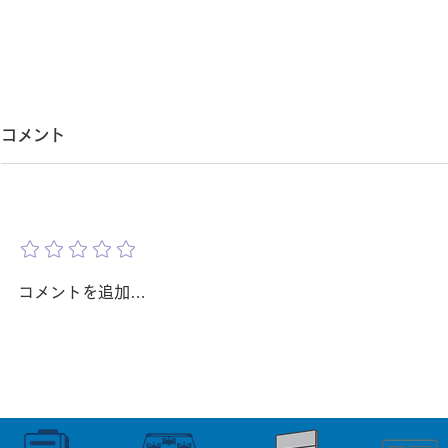
給湯器交換で工事当日に中
第二種電気
コメント
止・延期になるのはなぜ？｜
換に必要？
現場調査不足で起こりやすい
て複数の資
給湯器交換で工事当日に中止・
「給湯器交換
評価を追加
延期になるのはなぜ？ 給湯器交
なの？」 「
原因を解説【吹田・豊中・箕
ースがあり
換の日程が決まり、 「これで今
から、 第二
面・茨木・北摂】
中・箕面・
日からお湯が使える。」 そう思
関係ないので
コメントを追加…
っていたにもかかわらず、 工事
様で、 この
当日に『今日は工事ができませ
方は少なくあ
ん。』 と言われてしまった。 実
実際には、給
は、このようなケースは 決して
種電気工事士
珍しいことではありません。 工
あります。 
事当日に中止や延期になる原因の
はすべての現