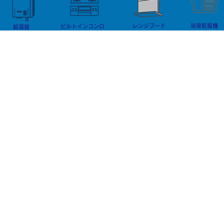
多くは、 工事前には十分に把握
せん。 現場によって必要な資格
できていなかった 現場状況にあ
が異なるため
レンジフード
浴室乾燥機
ります。 写真だけの見積りでは
ビルトインコンロ
査がとても重
給湯器
分からな
二種電気