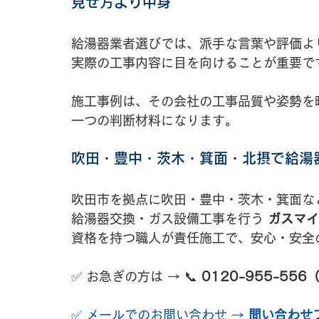
見せ方より中身
給湯器業者選びでは、派手な言葉や評価よ
実際の工事内容に目を向けることが重要で
施工事例は、その会社の工事品質や姿勢を
一つの判断材料になります。
吹田・豊中・茨木・箕面・北摂で給湯
吹田市を拠点に吹田
・豊中・茨木・箕面な
給湯器交換・ガス設備工事を行う 
ガスマイ
資格を持つ職人が責任施工で、安心・安全
✅ お急ぎの方は → 📞 
0120-955-55
✅ メールでのお問い合わせ → 
問い合わせ